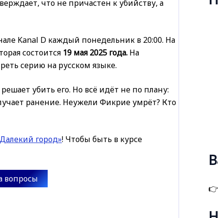
верждает, что не причастен к убийству, а
але Kanal D каждый понедельник в 20:00. На
торая состоится
19 мая 2025 года.
На
еть серию на русском языке.
решает убить его. Но всё идёт не по плану:
олучает ранение. Неужели Фикрие умрёт? Кто
«Далекий город»
! Чтобы быть в курсе
В
а вопросы

Н