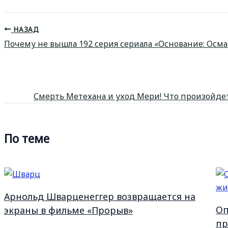
НАЗАД
Почему не вышла 192 серия сериала «Основание: Осма
Смерть Метехана и уход Мери! Что произойде
По теме
Арнольд Шварценеггер возвращается на
Оп
экраны в фильме «Прорыв»
пр