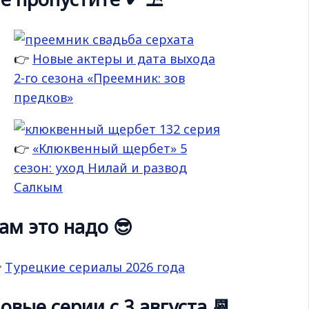
👉
Новые актеры и дата выхода
2-го сезона «Преемник: зов
предков»
👉
«Клюквенный щербет» 5
сезон: уход Нилай и развод
Салкым
ам это надо 😎

Турецкие сериалы 2026 года
овые серии с 3 августа 📆