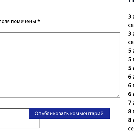
3 
 поля помечены
*
се
3 
с
5 
5 
5 
6 
6 
6 
7 
8 
8 
се