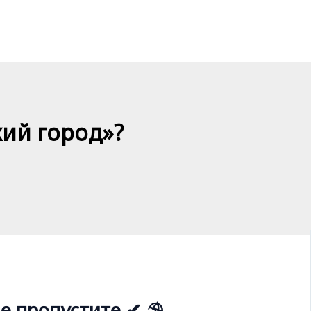
кий город»?
е пропустите ✔ ⛱