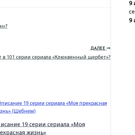
9 
се
9 
н»?
ДАЛЕЕ
т в 101 серии сериала «Клюквенный щербет»?
исание 19 серии сериала «Моя
екрасная жизнь»