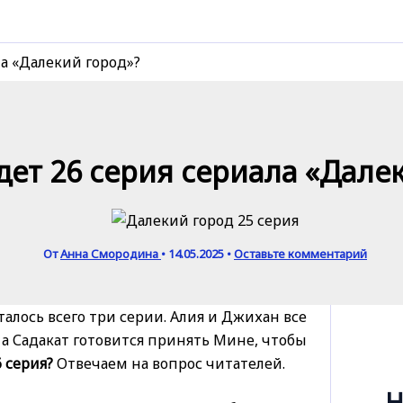
ла «Далекий город»?
дет 26 серия сериала «Дале
От
Анна Смородина
•
14.05.2025
•
Оставьте комментарий
талось всего три серии. Алия и Джихан все
, а Садакат готовится принять Мине, чтобы
 серия?
Отвечаем на вопрос читателей.
Н