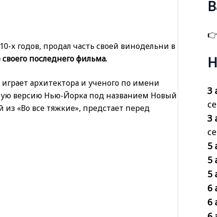
В

0-х годов, продал часть своей винодельни в
своего последнего фильма.
Н
играет архитектора и ученого по имени
3 
ную версию Нью-Йорка под названием Новый
се
 из «Во все тяжкие», предстает перед
3 
с
5 
5 
5 
6 
6 
6 