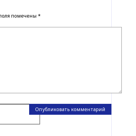
 поля помечены
*