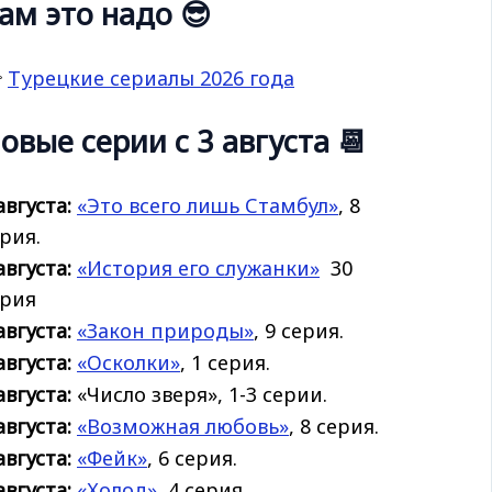
ам это надо 😎

Турецкие сериалы 2026 года
овые серии с 3 августа 📆
августа:
«Это всего лишь Стамбул»
, 8
рия.
августа:
«История его
служанки»
30
ерия
августа:
«Закон природы»
, 9 серия.
августа:
«Осколки»
, 1 серия.
августа:
«Число зверя», 1-3 серии.
августа:
«Возможная любовь»
, 8 серия.
августа:
«Фейк»
, 6 серия.
августа:
«Холод»
, 4 серия.