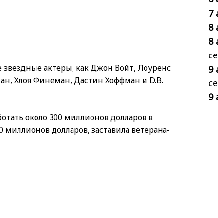
7 
8 
8 
се
 звездные актеры, как Джон Войт, Лоуренс
9 
ан, Хлоя Финеман, Дастин Хоффман и D.B.
се
9 
отать около 300 миллионов долларов в
10 миллионов долларов, заставила ветерана-