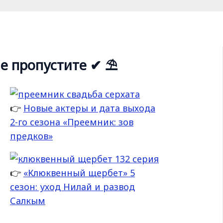
е пропустите ✔ ⛱
👉
Новые актеры и дата выхода
2-го сезона «Преемник: зов
предков»
👉
«Клюквенный щербет» 5
сезон: уход Нилай и развод
Салкым