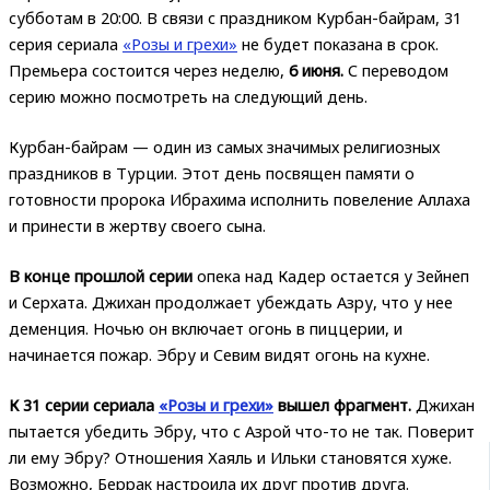
субботам в 20:00. В связи с праздником Курбан-байрам, 31
серия сериала
«Розы и грехи»
не будет показана в срок.
Премьера состоится через неделю,
6 июня.
С переводом
серию можно посмотреть на следующий день.
Курбан-байрам — один из самых значимых религиозных
праздников в Турции. Этот день посвящен памяти о
готовности пророка Ибрахима исполнить повеление Аллаха
и принести в жертву своего сына.
В конце прошлой серии
опека над Кадер остается у Зейнеп
и Серхата. Джихан продолжает убеждать Азру, что у нее
деменция. Ночью он включает огонь в пиццерии, и
начинается пожар. Эбру и Севим видят огонь на кухне.
К 31 серии сериала
«Розы и грехи»
вышел фрагмент.
Джихан
пытается убедить Эбру, что с Азрой что-то не так. Поверит
ли ему Эбру? Отношения Хаяль и Ильки становятся хуже.
Возможно, Беррак настроила их друг против друга.