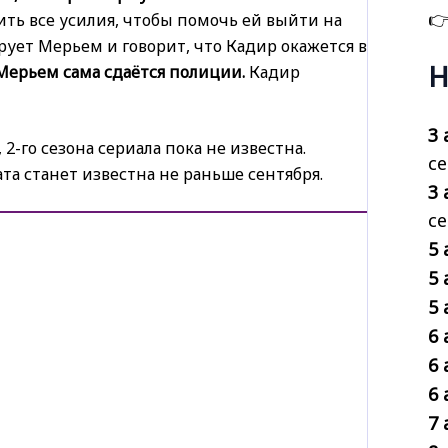

ть все усилия, чтобы помочь ей выйти на
рует Мерьем и говорит, что Кадир окажется в
Н
Мерьем сама сдаётся полиции.
Кадир
3 
2-го сезона сериала пока не известна.
се
ата станет известна не раньше сентября.
3 
с
5 
5 
5 
6 
6 
6 
7 