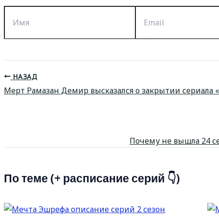
Имя
Email
НАЗАД
Мерт Рамазан Демир высказался о закрытии сериала 
Почему не вышла 24 с
По теме (+ расписание серий 👇)