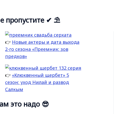
е пропустите ✔ ⛱
👉
Новые актеры и дата выхода
2-го сезона «Преемник: зов
предков»
👉
«Клюквенный щербет» 5
сезон: уход Нилай и развод
Салкым
ам это надо 😎