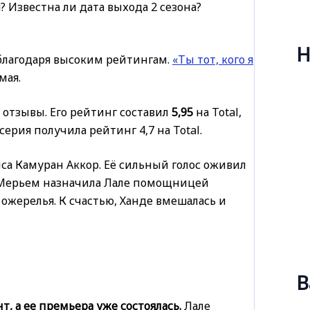
? Известна ли дата выхода 2 сезона?
Н
 благодаря высоким рейтингам.
«Ты тот, кого я
мая.
отзывы. Его рейтинг составил
5,95
на Total,
 серия получила рейтинг 4,7 на Total.
иса Камуран Аккор. Её сильный голос оживил
 Мерьем назначила Лале помощницей
ожерелья. К счастью, Ханде вмешалась и
В
, а ее премьера уже состоялась.
Лале