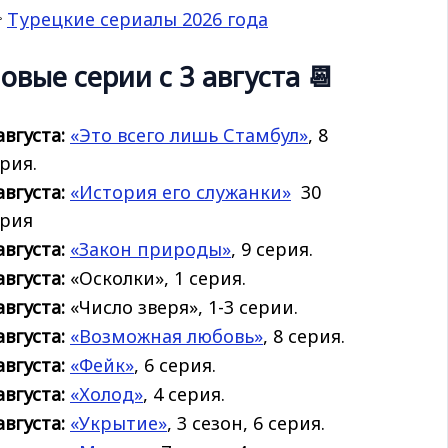

Турецкие сериалы 2026 года
овые серии с 3 августа 📆
августа:
«Это всего лишь Стамбул»
, 8
рия.
августа:
«История его
служанки»
30
ерия
августа:
«Закон природы»
, 9 серия.
августа:
«Осколки», 1 серия.
августа:
«Число зверя», 1-3 серии.
августа:
«Возможная любовь»
, 8 серия.
августа:
«Фейк»
, 6 серия.
августа:
«Холод»
, 4 серия.
августа:
«Укрытие»
, 3 сезон, 6 серия.