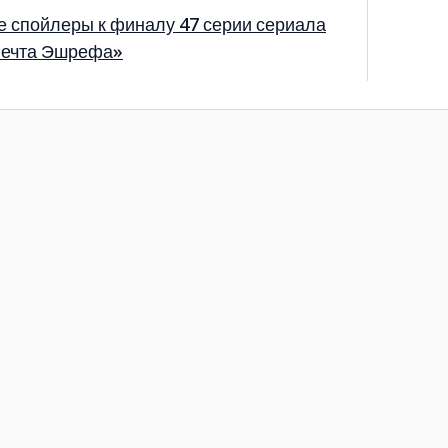
е спойлеры к финалу 47 серии сериала
ечта Эшрефа»