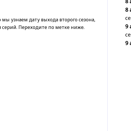
8 
8 
се
о мы узнаем дату выхода второго сезона,
9 
 серий. Переходите по метке ниже.
се
9 