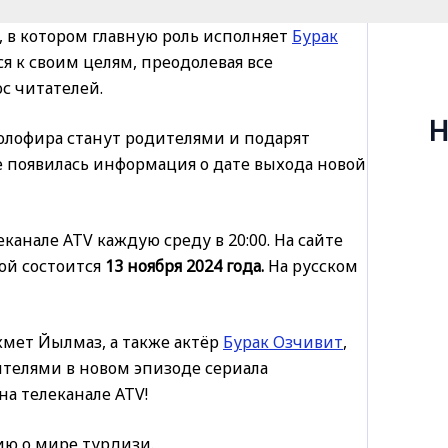
, в котором главную роль исполняет
Бурак
я к своим целям, преодолевая все
с читателей.
Н
Холофира станут родителями и подарят
е появилась информация о дате выхода новой
анале ATV каждую среду в 20:00. На сайте
ой состоится
13 ноября 2024 года.
На русском
хмет Йылмаз, а также актёр
Бурак Озчивит
,
телями в новом эпизоде сериала
на телеканале ATV!
ю о мире турдизи.