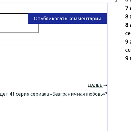
7 
8 
8 
се
9 
се
9 
ДАЛЕЕ
дет 41 серия сериала «Безграничная любовь»?