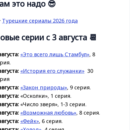
ам это надо 😎

Турецкие сериалы 2026 года
овые серии с 3 августа 📆
августа:
«Это всего лишь Стамбул»
, 8
рия.
августа:
«История его
служанки»
30
ерия
августа:
«Закон природы»
, 9 серия.
августа:
«Осколки», 1 серия.
августа:
«Число зверя», 1-3 серии.
августа:
«Возможная любовь»
, 8 серия.
августа:
«Фейк»
, 6 серия.
августа:
«Холод»
, 4 серия.