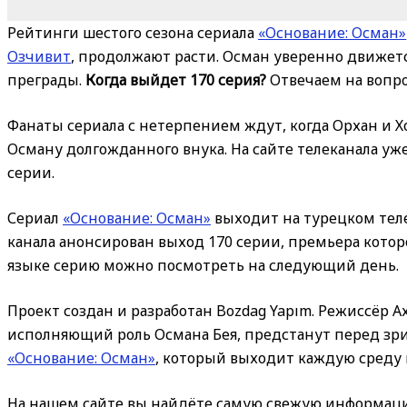
Рейтинги шестого сезона сериала
«Основание: Осман»
Озчивит
, продолжают расти. Осман уверенно движетс
преграды.
Когда выйдет 170 серия?
Отвечаем на вопро
Фанаты сериала с нетерпением ждут, когда Орхан и 
Осману долгожданного внука. На сайте телеканала уж
серии.
Сериал
«Основание: Осман»
выходит на турецком телек
канала анонсирован выход 170 серии, премьера котор
языке серию можно посмотреть на следующий день.
Проект создан и разработан Bozdag Yapım. Режиссёр А
исполняющий роль Османа Бея, предстанут перед зри
«Основание: Осман»
, который выходит каждую среду 
На нашем сайте вы найдёте самую свежую информаци