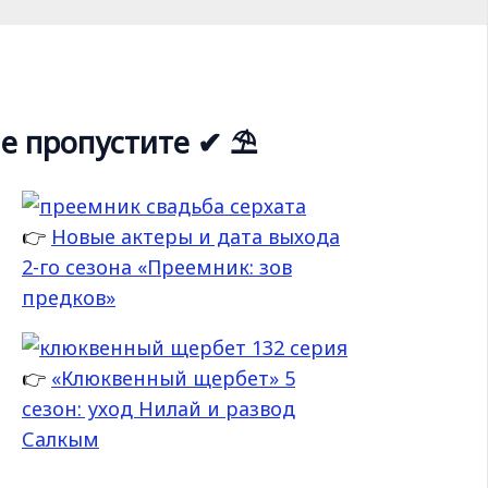
е пропустите ✔ ⛱
👉
Новые актеры и дата выхода
2-го сезона «Преемник: зов
предков»
👉
«Клюквенный щербет» 5
сезон: уход Нилай и развод
Салкым