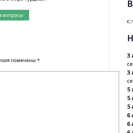
В
а вопросы

Н
3 
 поля помечены
*
се
3 
с
5 
5 
5 
6 
6 
6 