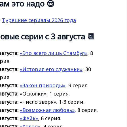
ам это надо 😎

Турецкие сериалы 2026 года
овые серии с 3 августа 📆
августа:
«Это всего лишь Стамбул»
, 8
рия.
августа:
«История его
служанки»
30
ерия
августа:
«Закон природы»
, 9 серия.
августа:
«Осколки», 1 серия.
августа:
«Число зверя», 1-3 серии.
августа:
«Возможная любовь»
, 8 серия.
августа:
«Фейк»
, 6 серия.
августа:
«Холод»
, 4 серия.