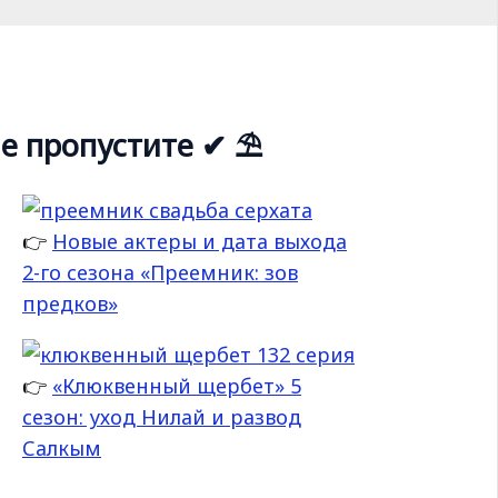
е пропустите ✔ ⛱
👉
Новые актеры и дата выхода
2-го сезона «Преемник: зов
предков»
👉
«Клюквенный щербет» 5
сезон: уход Нилай и развод
Салкым