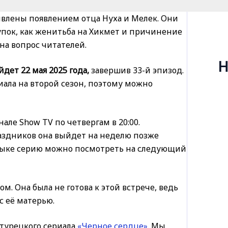
влены появлением отца Нуха и Мелек. Они
тупок, как женитьба на Хикмет и причинение
на вопрос читателей.
Н
дет 22 мая 2025 года,
завершив 33-й эпизод.
ала на второй сезон, поэтому можно
ле Show TV по четвергам в 20:00.
раздников она выйдет на неделю позже
зыке серию можно посмотреть на следующий
. Она была не готова к этой встрече, ведь
с её матерью.
турецкого сериала
«Черное сердце»
. Мы