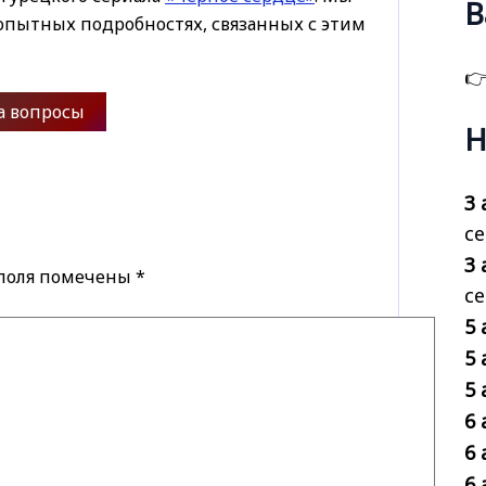
В
бопытных подробностях, связанных с этим

а вопросы
Н
3 
се
3 
 поля помечены
*
с
5 
5 
5 
6 
6 
6 