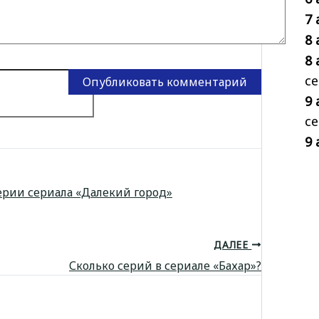
7 
8 
8 
се
9 
се
9 
ерии сериала «Далекий город»
ДАЛЕЕ
Сколько серий в сериале «Бахар»?