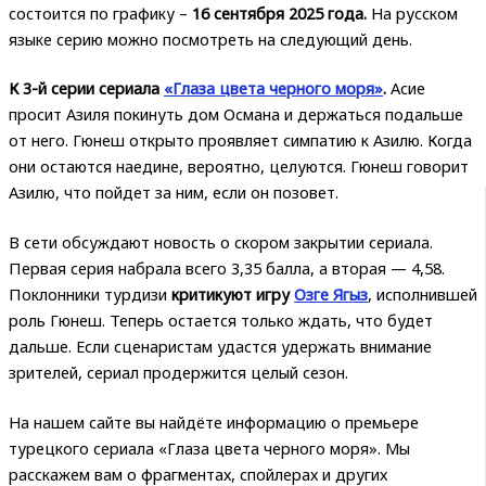
состоится по графику –
16 сентября 2025 года.
На русском
языке серию можно посмотреть на следующий день.
К 3-й серии сериала
«Глаза цвета черного моря»
.
Асие
просит Азиля покинуть дом Османа и держаться подальше
от него. Гюнеш открыто проявляет симпатию к Азилю. Когда
они остаются наедине, вероятно, целуются. Гюнеш говорит
Азилю, что пойдет за ним, если он позовет.
В сети обсуждают новость о скором закрытии сериала.
Первая серия набрала всего 3,35 балла, а вторая — 4,58.
Поклонники турдизи
критикуют игру
Озге Ягыз
, исполнившей
роль Гюнеш. Теперь остается только ждать, что будет
дальше. Если сценаристам удастся удержать внимание
зрителей, сериал продержится целый сезон.
На нашем сайте вы найдёте информацию о премьере
турецкого сериала «Глаза цвета черного моря». Мы
расскажем вам о фрагментах, спойлерах и других