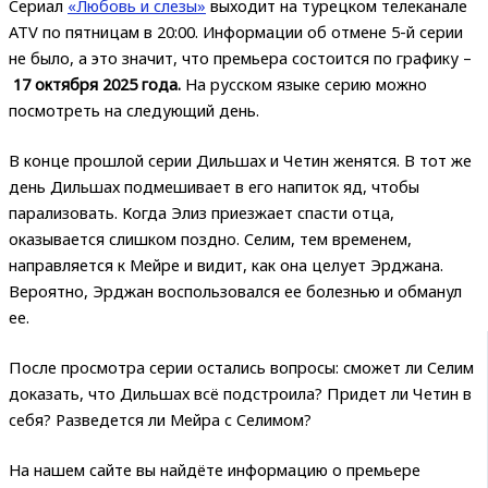
Сериал
«Любовь и слезы»
выходит на турецком телеканале
ATV по пятницам в 20:00. Информации об отмене 5-й серии
не было, а это значит, что премьера состоится по графику –
17 октября 2025 года.
На русском языке серию можно
посмотреть на следующий день.
В конце прошлой серии Дильшах и Четин женятся. В тот же
день Дильшах подмешивает в его напиток яд, чтобы
парализовать. Когда Элиз приезжает спасти отца,
оказывается слишком поздно. Селим, тем временем,
направляется к Мейре и видит, как она целует Эрджана.
Вероятно, Эрджан воспользовался ее болезнью и обманул
ее.
После просмотра серии остались вопросы: сможет ли Селим
доказать, что Дильшах всё подстроила? Придет ли Четин в
себя? Разведется ли Мейра с Селимом?
На нашем сайте вы найдёте информацию о премьере