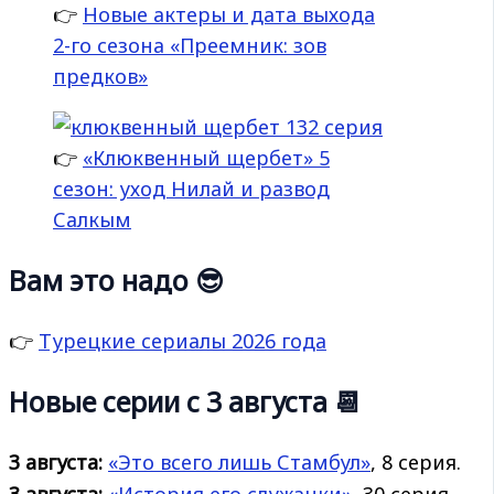
👉
Новые актеры и дата выхода
2-го сезона «Преемник: зов
предков»
👉
«Клюквенный щербет» 5
сезон: уход Нилай и развод
Салкым
Вам это надо 😎
👉
Турецкие сериалы 2026 года
Новые серии с 3 августа 📆
3 августа:
«Это всего лишь Стамбул»
, 8 серия.
3 августа:
«История его
служанки»
30 серия