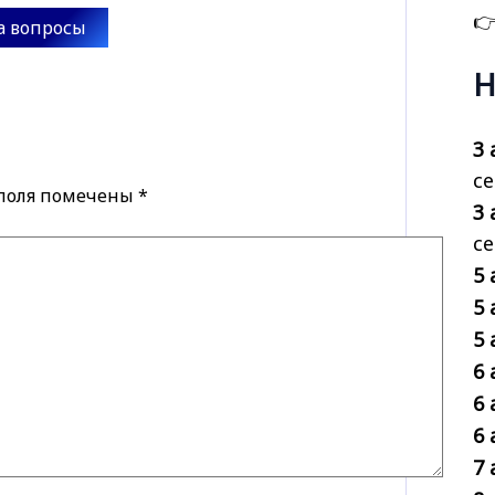

а вопросы
Н
3 
се
 поля помечены
*
3 
с
5 
5 
5 
6 
6 
6 
7 