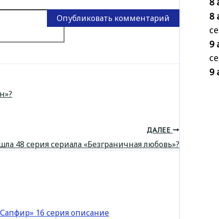
8 
8 
се
9 
се
9 
н»?
ДАЛЕЕ
ла 48 серия сериала «Безграничная любовь»?