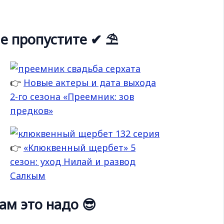
е пропустите ✔ ⛱
👉
Новые актеры и дата выхода
2-го сезона «Преемник: зов
предков»
👉
«Клюквенный щербет» 5
сезон: уход Нилай и развод
Салкым
ам это надо 😎