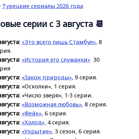

Турецкие сериалы 2026 года
овые серии с 3 августа 📆
августа:
«Это всего лишь Стамбул»
, 8
рия.
августа:
«История его
служанки»
30
ерия
августа:
«Закон природы»
, 9 серия.
августа:
«Осколки», 1 серия.
августа:
«Число зверя», 1-3 серии.
августа:
«Возможная любовь»
, 8 серия.
августа:
«Фейк»
, 6 серия.
августа:
«Холод»
, 4 серия.
августа:
«Укрытие»
, 3 сезон, 6 серия.