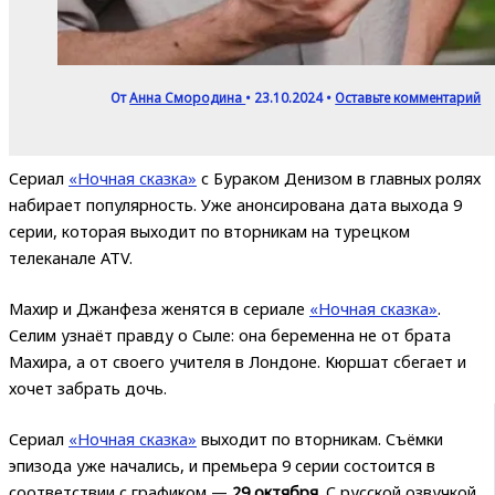
От
Анна Смородина
•
23.10.2024
•
Оставьте комментарий
Сериал
«Ночная сказка»
с Бураком Денизом в главных ролях
набирает популярность. Уже анонсирована дата выхода 9
серии, которая выходит по вторникам на турецком
телеканале ATV.
Махир и Джанфеза женятся в сериале
«Ночная сказка»
.
Селим узнаёт правду о Сыле: она беременна не от брата
Махира, а от своего учителя в Лондоне. Кюршат сбегает и
хочет забрать дочь.
Сериал
«Ночная сказка»
выходит по вторникам. Съёмки
эпизода уже начались, и премьера 9 серии состоится в
соответствии с графиком —
29 октября.
С русской озвучкой