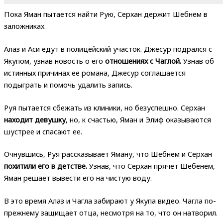
Пока Яман пытается найти Рую, Серхан держит Шебнем в
заложниках.
Алаз и Аси едут в полицейский участок. Джесур подрался с
Якупом, узнав новость о его
отношениях с Чаглой.
Узнав об
истинных причинах ее романа, Джесур соглашается
подыграть и помочь удалить запись.
Руя пытается сбежать из клиники, но безуспешно. Серхан
находит девушку
, но, к счастью, Яман и Элиф оказываются
шустрее и спасают ее.
Очнувшись, Руя рассказывает Яману, что Шебнем и Серхан
похитили его в детстве.
Узнав, что Серхан прячет Шебенем,
Яман решает вывести его на чистую воду.
В это время Алаз и Чагла забирают у Якупа видео. Чагла по-
прежнему защищает отца, несмотря на то, что он натворил.