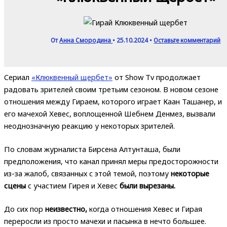
От
Анна Смородина
•
25.10.2024
•
Оставьте комментарий
Сериал
«Клюквенный щербет»
от Show Tv продолжает
радовать зрителей своим третьим сезоном. В новом сезоне
отношения между Гираем, которого играет Каан Ташанер, и
его мачехой Хевес, воплощенной Шебнем Денмез, вызвали
неоднозначную реакцию у некоторых зрителей.
По словам журналиста Бирсена Алтунташа, были
предположения, что канал принял меры предосторожности
из-за жалоб, связанных с этой темой, поэтому
некоторые
сцены
с участием Гирея и Хевес
были вырезаны.
До сих пор
неизвестно,
когда отношения Хевес и Гирая
переросли из просто мачехи и пасынка в нечто большее.