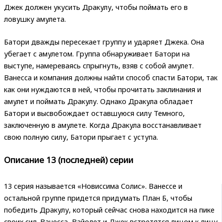
Джек должен укусить Дракулу, чтобы поймать его в
ловушку амулета.
Батори дважды пересекает группу и ударяет Джека. Она
убегает с амулетом. Группа обнаруживает Батори на
выступе, намереваясь спрыгнуть, взяв с собой амулет.
Ванесса и компания должны найти способ спасти Батори, так
как они нуждаются в ней, чтобы прочитать заклинания и
амулет и поймать Дракулу. Однако Дракула обладает
Батори и высвобождает оставшуюся силу Темного,
заключенную в амулете. Когда Дракула восстанавливает
свою полную силу, Батори прыгает с уступа.
Описание 13 (последней) серии
13 серия называется «Новиссима Солис». Ванессе и
остальной группе придется придумать План Б, чтобы
победить Дракулу, который сейчас снова находится на пике
своих сил. Ванесса, Вайолет и Джек встретятся лицом к лицу