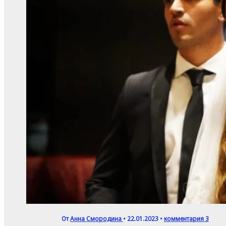
От
Анна Смородина
•
22.01.2023
•
комментария 3