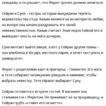
скандалы, и он решает, что Ферит срочно должен жениться.
Сейран и Суна – сестры, которые вынуждены терпеть
издевательства отца. Казым женился на их матери по любви,
но вскоре она начала раздражать его своей
невежественностью. Казым считает Эсме недостойной его и
вымещает злость на ней и дочерях.
Суна мечтает выйти замуж, а вот у Сейран другие планы –
она влюблена в Юсуфа, местного парня, и хочет поступить в
университет.
Ферит с родителями едет в пригород – Газиантеп. Его мать
и тетя собирают незамужних девушек в хаммаме, чтобы
выбрать невестку. Тетя Ифакат выбирает Суну.
Сейран готовится к встрече гостей. В магазине она
сталкивается с Феритом. Он принимает ее за продавщицу, и
Сейран грубо «ставит его на место».