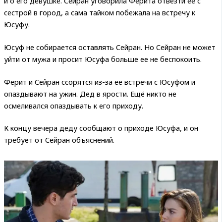
и о его девушке. Сейран уговорила Ферита отвезти ее с
сестрой в город, а сама тайком побежала на встречу к
Юсуфу.
Юсуф не собирается оставлять Сейран. Но Сейран не может
уйти от мужа и просит Юсуфа больше ее не беспокоить.
Ферит и Сейран ссорятся из-за ее встречи с Юсуфом и
опаздывают на ужин. Дед в ярости. Ещё никто не
осмеливался опаздывать к его приходу.
К концу вечера деду сообщают о приходе Юсуфа, и он
требует от Сейран объяснений.