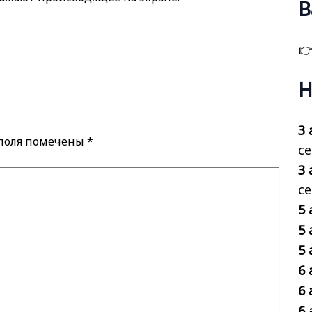
В

Н
3 
 поля помечены
*
се
3 
с
5 
5 
5 
6 
6 
6 