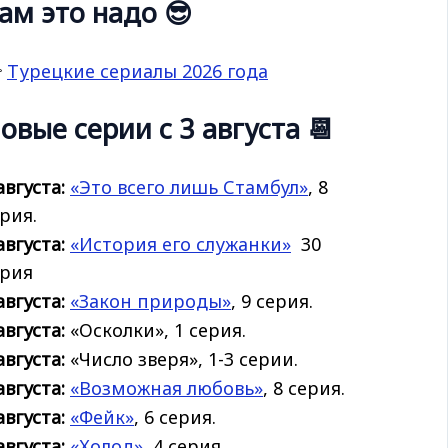
ам это надо 😎

Турецкие сериалы 2026 года
овые серии с 3 августа 📆
августа:
«Это всего лишь Стамбул»
, 8
рия.
августа:
«История его
служанки»
30
ерия
августа:
«Закон природы»
, 9 серия.
августа:
«Осколки», 1 серия.
августа:
«Число зверя», 1-3 серии.
августа:
«Возможная любовь»
, 8 серия.
августа:
«Фейк»
, 6 серия.
августа:
«Холод»
, 4 серия.