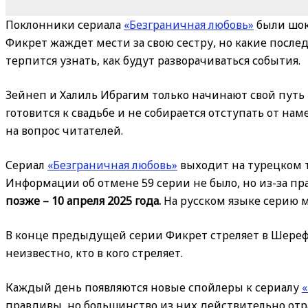
Поклонники сериала
«Безграничная любовь»
были шок
Фикрет жаждет мести за свою сестру, но какие послед
терпится узнать, как будут разворачиваться события.
Зейнеп и Халиль Ибрагим только начинают свой путь
готовится к свадьбе и не собирается отступать от на
на вопрос читателей.
Сериал
«Безграничная любовь»
выходит на турецком т
Информации об отмене 59 серии не было, но из-за пр
позже –
10 апреля 2025 года.
На русском языке серию 
В конце предыдущей серии Фикрет стреляет в Шереф
неизвестно, кто в кого стреляет.
Каждый день появляются новые спойлеры к сериалу
«
правдивы, но большинство из них действительно отр