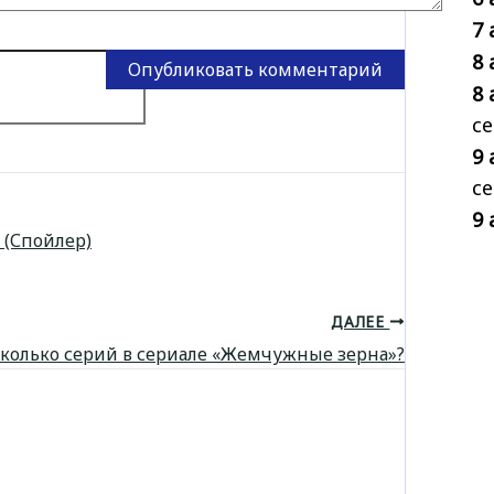
7 
8 
8 
се
9 
се
9 
 (Спойлер)
ДАЛЕЕ
колько серий в сериале «Жемчужные зерна»?