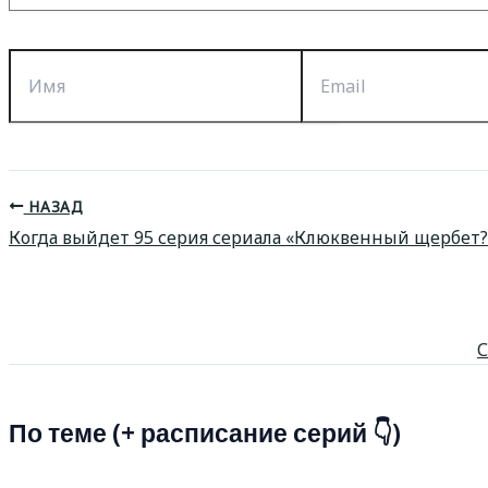
Имя
Email
НАЗАД
Когда выйдет 95 серия сериала «Клюквенный щербет?
С
По теме (+ расписание серий 👇)