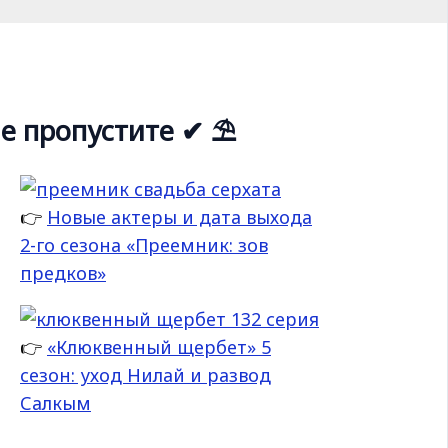
е пропустите ✔ ⛱
👉
Новые актеры и дата выхода
2-го сезона «Преемник: зов
предков»
👉
«Клюквенный щербет» 5
сезон: уход Нилай и развод
Салкым