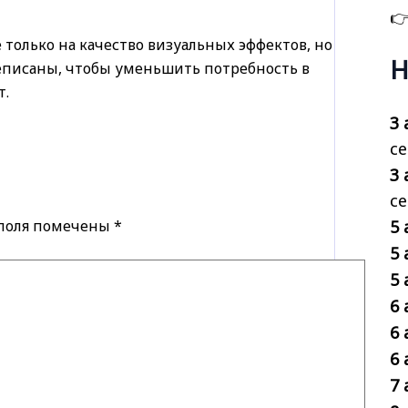

 только на качество визуальных эффектов, но
Н
еписаны, чтобы уменьшить потребность в
т.
3 
се
3 
с
5 
 поля помечены
*
5 
5 
6 
6 
6 
7 