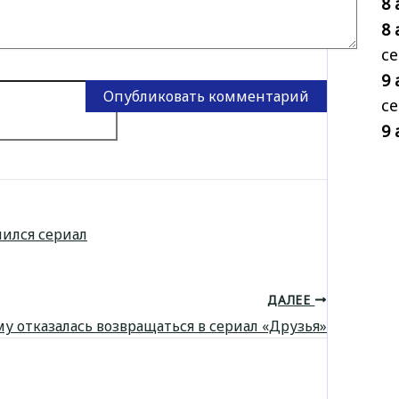
8 
8 
се
9 
се
9 
ился сериал
ДАЛЕЕ
у отказалась возвращаться в сериал «Друзья»