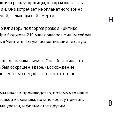
лнила роль уборщицы, которая оказалась
и. Она встречает инопланетного воина
елей, желающих ей смерти.
Н
ие Юпитер» подвергся резкой критике,
При бюджете 210 млн долларов фильм собрал
, а Ченнинг Татум, исполнивший главную
еще до начала съемок. Она объяснила это
 был сокращен вдвое. «Восхождение
жеством спецэффектов, но этого не
к мы начали производство, потому что наше
товкой к съемкам, по множеству причин,
В
л урезан, и фильм стал другим.