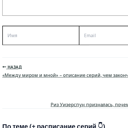
Имя
Email
НАЗАД
«Между миром и мной» – описание серий, чем законч
Риз Уизерспун призналась, почем
По теме (+ расписание серий 👇)