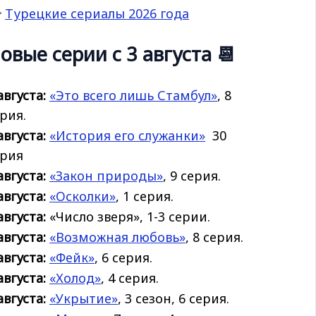

Турецкие сериалы 2026 года
овые серии с 3 августа 📆
августа:
«Это всего лишь Стамбул»
, 8
рия.
августа:
«История его
служанки»
30
ерия
августа:
«Закон природы»
, 9 серия.
августа:
«Осколки»
, 1 серия.
августа:
«Число зверя», 1-3 серии.
августа:
«Возможная любовь»
, 8 серия.
августа:
«Фейк»
, 6 серия.
августа:
«Холод»
, 4 серия.
августа:
«Укрытие»
, 3 сезон, 6 серия.