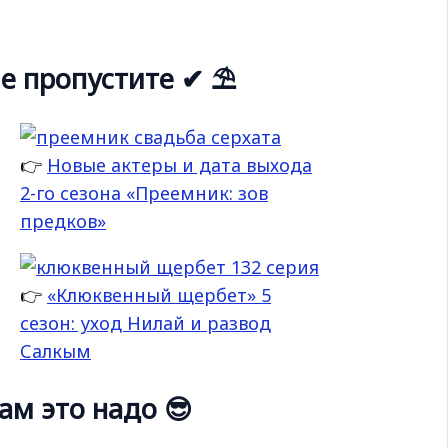
е пропустите ✔ ⛱
👉
Новые актеры и дата выхода
2-го сезона «Преемник: зов
предков»
👉
«Клюквенный щербет» 5
сезон: уход Нилай и развод
Салкым
ам это надо 😎