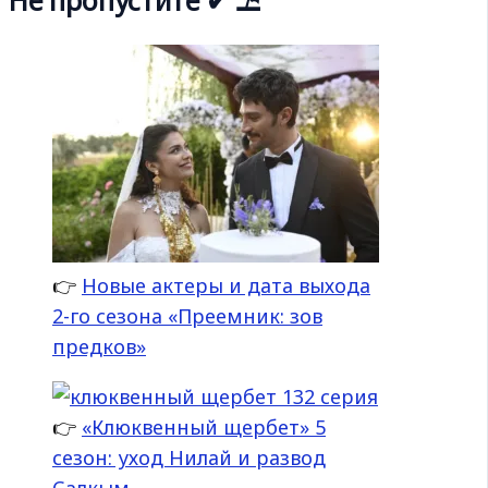
Не пропустите ✔ ⛱
👉
Новые актеры и дата выхода
2-го сезона «Преемник: зов
предков»
👉
«Клюквенный щербет» 5
сезон: уход Нилай и развод
Салкым