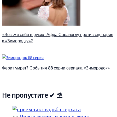
«Возьми себя в руки». Афра Сарачоглу против сценария
к «Зимородку»?
Ферит умрет? События 88 серии сериала «Зимородок»
Не пропустите ✔ ⛱
👉
Новые актеры и дата выхода